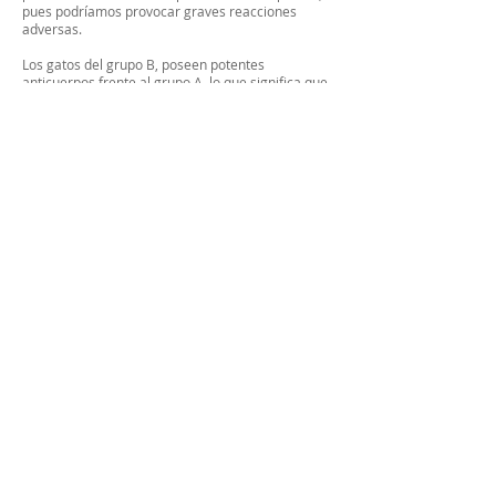
pues podríamos provocar graves reacciones
adversas.
Los gatos del grupo B, poseen potentes
anticuerpos frente al grupo A, lo que significa que
un receptor B que reciba sangre de tipo A, pueden
desarrollar reacciones graves de
incompatibilidad. Estos isoanticuerpos también
pueden provocar isoeritrolisis neonatal. Si una
hembra del grupo B tiene descendencia con un
macho A (dominante), los gatitos A o AB al ingerir
los anticuerpos calostrales anti-B, pueden sufrir
graves reacciones hemolíticas, en especial en
razas como el British Shorthair, Sphynx, Devon
Rex y Cornish.
Volver
PARKING GRATUITO
En el mismo edificio