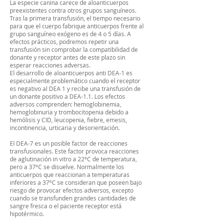
La especie canina carece de aloanticuerpos
preexistentes contra otros grupos sanguíneos.
Tras la primera transfusión, el tiempo necesario
para que el cuerpo fabrique anticuerpos frente al
grupo sanguíneo exógeno es de 4 o 5 días. A
efectos prácticos, podremos repetir una
transfusión sin comprobar la compatibilidad de
donante y receptor antes de este plazo sin
esperar reacciones adversas.
El desarrollo de aloanticuerpos anti DEA-1 es
especialmente problemático cuando el receptor
es negativo al DEA 1 y recibe una transfusión de
un donante positivo a DEA-1.1. Los efectos
adversos comprenden: hemoglobinemia,
hemoglobinuria y trombocitopenia debido a
hemólisis y CID, leucopenia, fiebre, emesis,
incontinencia, urticaria y desorientación.
El DEA-7 es un posible factor de reacciones
transfusionales. Este factor provoca reacciones
de aglutinación in vitro a 22ºC de temperatura,
pero a 37ºC se disuelve. Normalmente los
anticuerpos que reaccionan a temperaturas
inferiores a 37ºC se consideran que poseen bajo
riesgo de provocar efectos adversos, excepto
cuando se transfunden grandes cantidades de
sangre fresca o el paciente receptor está
hipotérmico.