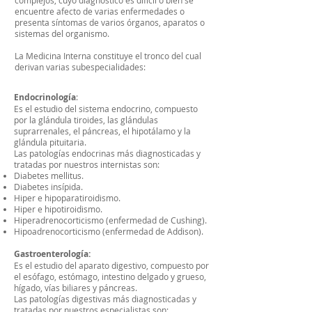
complejos, cuyo diagnóstico es difícil o bien se
encuentre afecto de varias enfermedades o
presenta síntomas de varios órganos, aparatos o
sistemas del organismo.
La Medicina Interna constituye el tronco del cual
derivan varias subespecialidades:
Endocrinología
:
Es el estudio del sistema endocrino, compuesto
por la glándula tiroides, las glándulas
suprarrenales, el páncreas, el hipotálamo y la
glándula pituitaria.
Las patologías endocrinas más diagnosticadas y
tratadas por nuestros internistas son:
Diabetes mellitus.
Diabetes insípida.
Hiper e hipoparatiroidismo.
Hiper e hipotiroidismo.
Hiperadrenocorticismo (enfermedad de Cushing).
Hipoadrenocorticismo (enfermedad de Addison).
Gastroenterología:
Es el estudio del aparato digestivo, compuesto por
el esófago, estómago, intestino delgado y grueso,
hígado, vías biliares y páncreas.
Las patologías digestivas más diagnosticadas y
tratadas por nuestros especialistas son: