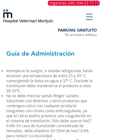
Urgencias 24H: 934 23 77 11
PARKING GRATUITO
En el mismo edificio
Guía de Administración
Atemperar la sangre, si estaba refrigerada, hasta
alcanzar una temperatura de entre 25 y 35º C,
sumergiendo la bolsa en agua a 37º C. Durante la
transfusión debe mantenerse el producto a unos
30-35ºC.
No se debe mezclar jamás Ringer Lactato,
soluciones con dextrosa u otros productos que
contengan calcio con cualquier producto
sanguíneo con citrato como anticoagulante, ya
que el calcio podría provocar una coagulación en
el sistema de transfusión. Sólo debe usarse NaCl
0.9%. En caso de transfundir concentrado de
hematíes, debe añadirse 50-70ml de NaCl 0.9%
para reducir su viscosidad.