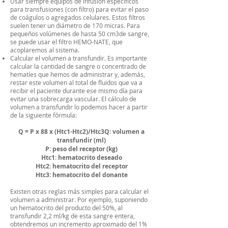
Usar siempre equipos de infusión específicos
para transfusiones (con filtro) para evitar el paso
de coágulos o agregados celulares. Estos filtros
suelen tener un diámetro de 170 micras. Para
pequeños volúmenes de hasta 50 cm3de sangre,
se puede usar el filtro HEMO-NATE, que
acoplaremos al sistema.
Calcular el volumen a transfundir. Es importante
calcular la cantidad de sangre o concentrado de
hematíes que hemos de administrar y, además,
restar este volumen al total de fluidos que va a
recibir el paciente durante ese mismo día para
evitar una sobrecarga vascular. El cálculo de
volumen a transfundir lo podemos hacer a partir
de la siguiente fórmula:
Q = P x 88 x (Htc1-Htc2)/Htc3Q: volumen a
transfundir (ml)
P: peso del receptor (kg)
Htc1: hematocrito deseado
Htc2: hematocrito del receptor
Htc3: hematocrito del donante
Existen otras reglas más simples para calcular el
volumen a administrar. Por ejemplo, suponiendo
un hematocrito del producto del 50%, al
transfundir 2,2 ml/kg de esta sangre entera,
obtendremos un incremento aproximado del 1%