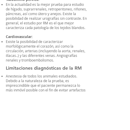
En la actualidad es la mejor prueba para estudio
de hígado, suprarrenales, retroperitoneo, riñones,
páncreas, así como útero y anejos. Existe la
posibilidad de realizar urografías sin contraste. En
general, el estudio por RM es el que mejor
caracteriza cada patología de los tejidos blandos.
Cardiovascular:
Existe la posibilidad de caracterizar
morfológicamente el corazón, así como la
circulación, arterias (incluyendo la aorta, renales,
ilíacas..) y las diferentes venas. Angiografías
renales y tromboembolismos.
Limitaciones diagnósticas de la RM
Anestesia de todos los animales estudiados.
Debido a la naturaleza de la prueba, es
imprescindible que el paciente permanezca lo
más inmóvil posible con el fin de evitar artefactos
por movimiento. El plano anestésico puede ser
muy superficial, ya que el estudio no produce
ningún estímulo doloroso.
No puede utilizarse en animales que posean en su
cuerpo objetos metálicos ferromagnéticos en
localizaciones críticas, aunque en general la
mayoría de las prótesis y material utilizado en
traumatología no posee esta característica, por lo