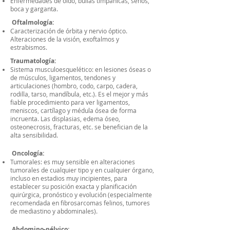
Enfermedades de oído, bullas timpánicas, senos,
boca y garganta.
Oftalmología:
Caracterización de órbita y nervio óptico.
Alteraciones de la visión, exoftalmos y
estrabismos.
Traumatología:
Sistema musculoesquelético: en lesiones óseas o
de músculos, ligamentos, tendones y
articulaciones (hombro, codo, carpo, cadera,
rodilla, tarso, mandíbula, etc.). Es el mejor y más
fiable procedimiento para ver ligamentos,
meniscos, cartílago y médula ósea de forma
incruenta. Las displasias, edema óseo,
osteonecrosis, fracturas, etc. se benefician de la
alta sensibilidad.
Oncología:
Tumorales: es muy sensible en alteraciones
tumorales de cualquier tipo y en cualquier órgano,
incluso en estadios muy incipientes, para
establecer su posición exacta y planificación
quirúrgica, pronóstico y evolución (especialmente
recomendada en fibrosarcomas felinos, tumores
de mediastino y abdominales).
Abdomino-pélvico: