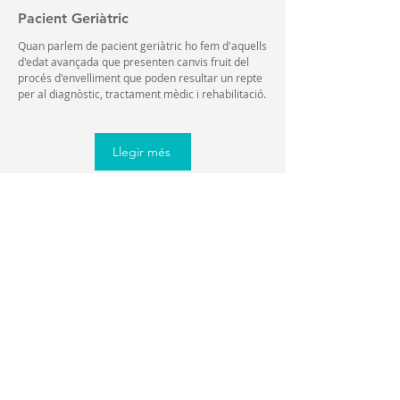
Pacient Geriàtric
Quan parlem de pacient geriàtric ho fem d'aquells
d'edat avançada que presenten canvis fruit del
procés d'envelliment que poden resultar un repte
per al diagnòstic, tractament mèdic i rehabilitació.
Llegir més
Tornar
PÀRQUING GRATUÏT
Al mateix edifici