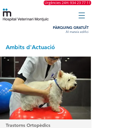
Urgències 24H: 934 23 77 11
PÀRQUING GRATUÏT
Al mateix edifici
Ambits d'Actuació
Trastorns Ortopèdics