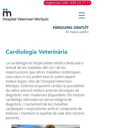
Urgències 24H: 934 23 77 11
PÀRQUING GRATUÏT
Al mateix edifici
Cardiologia Veterinária
La cardiologia és lespecialitat mèdica dedicada a
lestudi de les malalties del cor i de les
repercussions que altres malalties sistèmiques
(vasculars o no) poden exercir sobre aquest
mateix òrgan. Des de l'Hospital Veterinari
Montjuïc s'ofereix al pacient cardíac la possibilitat
de rebre atenció mèdica amb les tècniques de
diagnòstic més modernes disponibles. Els nostres
cardiòlegs ofereixen un servei integral de
diagnòstic i tractament de les malalties
cardíaques i respiratòries amb el compromís de
millorar i mantenir la qualitat de vida dels nostres
pacients.