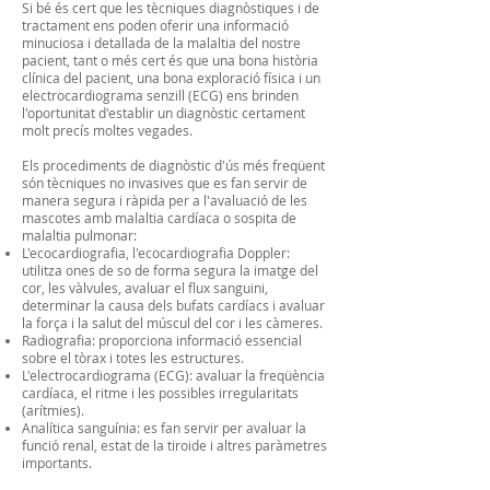
Si bé és cert que les tècniques diagnòstiques i de
tractament ens poden oferir una informació
minuciosa i detallada de la malaltia del nostre
pacient, tant o més cert és que una bona història
clínica del pacient, una bona exploració física i un
electrocardiograma senzill (ECG) ens brinden
l'oportunitat d'establir un diagnòstic certament
molt precís moltes vegades.
Els procediments de diagnòstic d'ús més freqüent
són tècniques no invasives que es fan servir de
manera segura i ràpida per a l'avaluació de les
mascotes amb malaltia cardíaca o sospita de
malaltia pulmonar:
L'ecocardiografia, l'ecocardiografia Doppler:
utilitza ones de so de forma segura la imatge del
cor, les vàlvules, avaluar el flux sanguini,
determinar la causa dels bufats cardíacs i avaluar
la força i la salut del múscul del cor i les càmeres.
Radiografia: proporciona informació essencial
sobre el tòrax i totes les estructures.
L'electrocardiograma (ECG): avaluar la freqüència
cardíaca, el ritme i les possibles irregularitats
(arítmies).
Analítica sanguínia: es fan servir per avaluar la
funció renal, estat de la tiroide i altres paràmetres
importants.