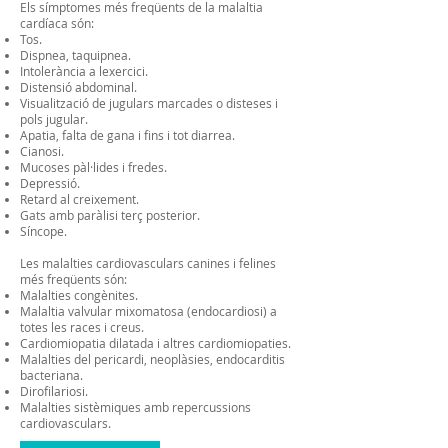
Els símptomes més freqüents de la malaltia
cardíaca són:
Tos.
Dispnea, taquipnea.
Intolerància a lexercici.
Distensió abdominal.
Visualització de jugulars marcades o disteses i
pols jugular.
Apatia, falta de gana i fins i tot diarrea.
Cianosi.
Mucoses pàl·lides i fredes.
Depressió.
Retard al creixement.
Gats amb paràlisi terç posterior.
Síncope.
Les malalties cardiovasculars canines i felines
més freqüents són:
Malalties congènites.
Malaltia valvular mixomatosa (endocardiosi) a
totes les races i creus.
Cardiomiopatia dilatada i altres cardiomiopaties.
Malalties del pericardi, neoplàsies, endocarditis
bacteriana.
Dirofilariosi.
Malalties sistèmiques amb repercussions
cardiovasculars.