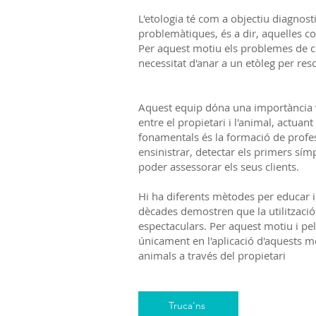
L'etologia té com a objectiu diagnos
problemàtiques, és a dir, aquelles c
Per aquest motiu els problemes de c
necessitat d'anar a un etòleg per r
Aquest equip dóna una importància vit
entre el propietari i l'animal, actuan
fonamentals és la formació de profe
ensinistrar, detectar els primers s
poder assessorar els seus clients.
Hi ha diferents mètodes per educar i
dècades demostren que la utilització
espectaculars. Per aquest motiu i pel
únicament en l'aplicació d'aquests mè
animals a través del propietari
Truca'ns