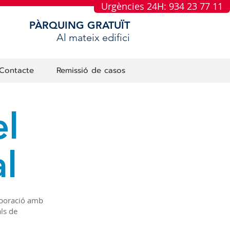
Urgències 24H: 934 23 77 11
PÀRQUING GRATUÏT
Al mateix edifici
Contacte
Remissió de casos
el
l
aboració amb
ls de