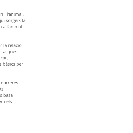
 i l'animal.
uí sorgeix la
 a l'animal.
 la relació
s tasques
car,
 bàsics per
 darreres
ts
es basa
em els