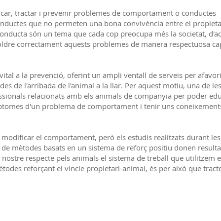
ticar, tractar i prevenir problemes de comportament o conductes
onductes que no permeten una bona convivència entre el propietari
onducta són un tema que cada cop preocupa més la societat, d'aq
esoldre correctament aquests problemes de manera respectuosa cap
al a la prevenció, oferint un ampli ventall de serveis per afavorir
t des de l'arribada de l'animal a la llar. Per aquest motiu, una de le
ssionals relacionats amb els animals de companyia per poder edu
ímptomes d'un problema de comportament i tenir uns coneixements
 modificar el comportament, però els estudis realitzats durant les
 de mètodes basats en un sistema de reforç positiu donen resulta
 nostre respecte pels animals el sistema de treball que utilitzem 
todes reforçant el vincle propietari-animal, és per això que tract