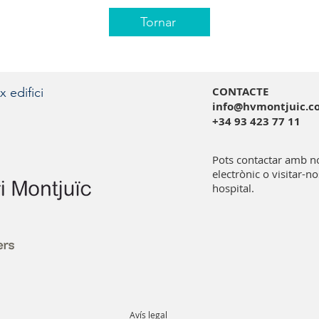
Tornar
CONTACTE
x edifici
info@hvmontjuic.c
+34 93 423 77 11
Pots contactar amb no
electrònic o visitar-n
hospital.
Avís legal