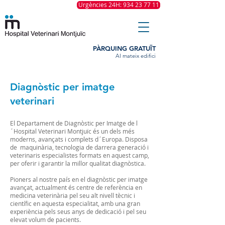
Urgències 24H: 934 23 77 11
PÀRQUING GRATUÏT
Al mateix edifici
Diagnòstic per imatge
veterinari
El Departament de Diagnòstic per Imatge de l
´Hospital Veterinari Montjuïc és un dels més
moderns, avançats i complets d´Europa. Disposa
de maquinària, tecnologia de darrera generació i
veterinaris especialistes formats en aquest camp,
per oferir i garantir la millor qualitat diagnòstica.
Pioners al nostre país en el diagnòstic per imatge
avançat, actualment és centre de referència en
medicina veterinària pel seu alt nivell tècnic i
científic en aquesta especialitat, amb una gran
experiència pels seus anys de dedicació i pel seu
elevat volum de pacients.