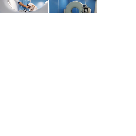
Tornar
PÀRQUING GRATUÏT
Al mateix edifici