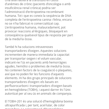
Una alternativa a la transfusió en casos
d'anèmies de crònic (pacients d'oncologia o amb
insuficiència renal crònica) podria ser
l'administració d'eritropoetina recombinant
humana. Tot i que es coneix la seqüència de DNA
completa de l'eritropoetina canina i felina, encara
no se n'ha fabricat ni comercialitzat cap.
L'eritropoetina humana, malauradament, pot
provocar reaccions al·lèrgiques, bloquejant en
conseqüència qualsevol tipus de resposta per part
de la medul·la òssia.
També hi ha solucions intravenoses
transportadores d'oxigen. Aquestes solucions
incrementen de manera immediata la capacitat
per transportar oxigen i el volum vascular,
indicant-ne l'ús en pacients amb hemorràgies
agudes, hemòlisi o problemes de medul·la òssia.
No contenen factors de la coagulació o plaquetes,
així que no poden fer les funcions d'aquests
elements. Hi ha dos grups principals de solucions
transportadores d'oxigen: els basats en
perfluorocarboni i transportadors d'oxigen basats
en hemoglobina (TOBH), i aquest darrer és l'únic
autoritzat per al seu ús en animals de companyia.
El TOBH-201 és una solució d'hemoglobina bovina
ultrapurificada i, per tant, acel·lular, de color