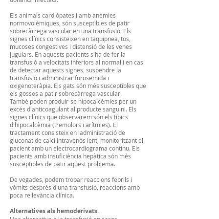
Els animals cardiòpates i amb anèmies
normovolèmiques, són susceptibles de patir
sobrecàrrega vascular en una transfusió. Els
signes clínics consisteixen en taquipnea, tos,
mucoses congestives i distensió de les venes
jugulars. En aquests pacients s'ha de fer la
transfusió a velocitats inferiors al normal i en cas
de detectar aquests signes, suspendre la
transfusió i administrar furosemida i
oxigenoteràpia. Els gats són més susceptibles que
els gossos a patir sobrecàrrega vascular.
També poden produir-se hipocalcèmies per un
excés d'anticoagulant al producte sanguini. Els
signes clínics que observarem són els típics
d'hipocalcèmia (tremolors i arítmies). El
tractament consisteix en ladministració de
gluconat de calci intravenós lent, monitoritzant el
pacient amb un electrocardiograma continu. Els
pacients amb insuficiència hepàtica són més
susceptibles de patir aquest problema.
De vegades, podem trobar reaccions febrils i
vòmits després d'una transfusió, reaccions amb
poca rellevància clínica.
Alternatives als hemoderivats.