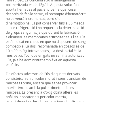
morat fosc. La concentració d'hemoglobina
polimeritzada és de 13g/dl. Aquesta solució no
aporta hematies al pacient, per la qual cosa
després de fer-lo servir, el recompte d'hematòcrit
no es veurà incrementat, però sí el
d'hemoglobina. Es pot conservar fins a 36 mesos
sense refrigeració i no requereix la determinació
de grups sanguinis, ja que durant la fabricació
s'eliminen les membranes eritrocitàries. El seu ús
està indicat en casos en què no disposem de sang
compatible. La dosi recomanada en gossos és de
10 a 30 ml/kg intravenosos, i la dosi inicial és la
més baixa. Tot i que en gats no se n'ha autoritzat
l'ús, ja s'ha administrat amb èxit en aquesta
espècie.
Els efectes adversos de l'ús d'aquests derivats
consisteixen en un color morat intens transitori de
mucoses i orina, encara que sense provocar
interferències amb la pulsioximetria de les
mucoses. La presència d'oxiglobina altera les
anàlisis laboratorials per colorimetria,
especialment en les determinacions de bilirubina,
enzims hepàtics, creatinina, glucosa i tires d'orina.
Pel que fa a l'aparició de reaccions anafilàctiques,
fins ara no s'han descrit, encara que se'n
recomana l'ús únic per prevenir-les.