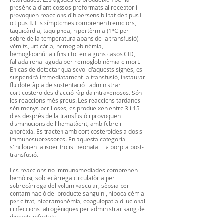
presència d'anticossos preformats al receptor i
provoquen reaccions d'hipersensibilitat de tipus I
o tipus II. Els símptomes comprenen tremolors,
taquicàrdia, taquipnea, hipertèrmia (1ºC per
sobre de la temperatura abans de la transfusió),
vòmits, urticària, hemoglobinèmia,
hemoglobinúria i fins i tot en alguns casos CID,
fallada renal aguda per hemoglobinèmia o mort.
En cas de detectar qualsevol d'aquests signes, es
suspendrà immediatament la transfusió, instaurar
fluidoteràpia de sustentació i administrar
corticosteroides d'acció ràpida intravenosos. Són
les reaccions més greus. Les reaccions tardanes
són menys perilloses, es produeixen entre 3 i 15
dies després de la transfusió i provoquen
disminucions de l'hematòcrit, amb febre i
anorèxia. Es tracten amb corticosteroides a dosis
immunosupressores. En aquesta categoria
s'inclouen la isoeritrolisi neonatal i la porpra post-
transfusió.
Les reaccions no immunomediades comprenen
hemòlisi, sobrecàrrega circulatòria per
sobrecàrrega del volum vascular, sèpsia per
contaminació del producte sanguini, hipocalcèmia
per citrat, hiperamonèmia, coagulopatia dilucional
i infeccions iatrogèniques per administrar sang de
donants infectats.