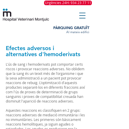
Urgències 24H: 934 23 77 11
PÀRQUING GRATUÏT
Al mateix edifici
Efectes adversos i
alternatives d'hemoderivats
L'ús de sang i hemoderivats pot comportar certs
riscos i provocar reaccions adverses. No oblidem
que la sang és un teixit més de l'organisme i que
la seva administració a un pacient pot provocar
reaccions de rebuig. L'optimització d'aquests
productes separant-los en diferents fraccions així
com l'ús de proves de determinació de grups
sanguinis i proves de compatibilitat creuada han
disminuït l'aparició de reaccions adverses.
Aquestes reaccions es classifiquen en 2 grups:
reaccions adverses de mediació immunitària i les
no immunitàries. Les primeres són bàsicament
reaccions hemolítiques, ja siguin agudes o
retardades. Les agudes es produeixen per la